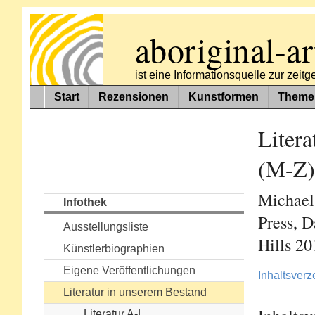
aboriginal-ar
ist eine Informationsquelle zur zei
Start
Rezensionen
Kunstformen
Theme
Litera
(M-Z)
Michael
Infothek
Press, D
Ausstellungsliste
Hills 2
Künstlerbiographien
Eigene Veröffentlichungen
Inhaltsverz
Literatur in unserem Bestand
Literatur A-L