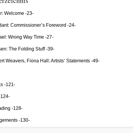
erzeichnis
r: Welcome -23-
ant: Commissioner’s Foreword -24-
ael: Wrong Way Time -27-
n: The Folding Stuff -39-
rt Weavers, Fiona Hall: Artists‘ Statements -49-
ks -121-
-124-
ading -128-
gements -130-