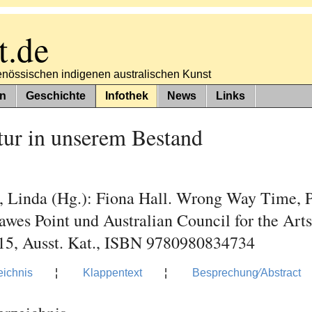
t.de
tgenössischen indigenen australischen Kunst
n
Geschichte
Infothek
News
Links
tur in unserem Bestand
, Linda (Hg.): Fiona Hall. Wrong Way Time, P
awes Point und Australian Council for the Art
015, Ausst. Kat., ISBN 9780980834734
eichnis
¦
Klappentext
¦
Besprechung⁄Abstract