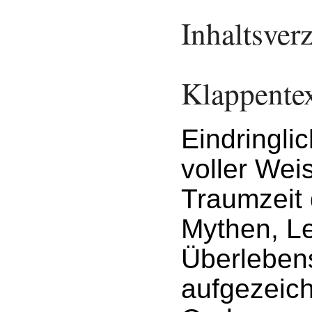
Inhaltsver
Klappente
Eindringli
voller Wei
Traumzeit 
Mythen, L
Überlebens
aufgezeic