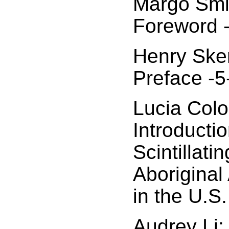
Margo Smit
Foreword -
Henry Skerr
Preface -5
Lucia Colo
Introducti
Scintillatin
Aboriginal 
in the U.S.
Audrey Li: