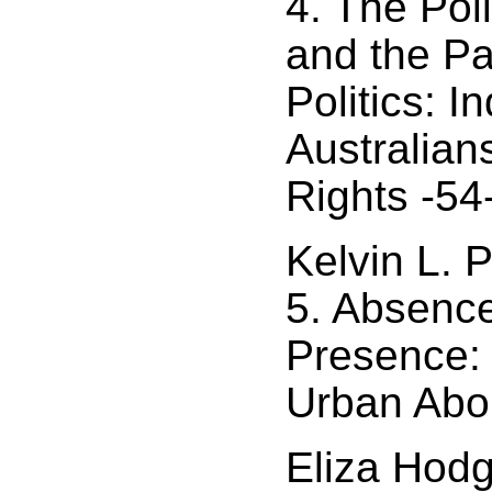
4. The Poli
and the Pa
Politics: 
Australian
Rights -54
Kelvin L. 
5. Absenc
Presence:
Urban Abor
Eliza Hod