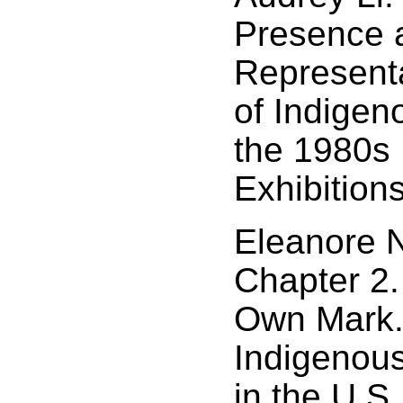
Presence 
Representa
of Indigen
the 1980
Exhibitions
Eleanore 
Chapter 2.
Own Mark. 
Indigenous
in the U.S.