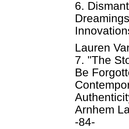
6. Dismant
Dreamings:
Innovation
Lauren Va
7. "The St
Be Forgott
Contempor
Authentici
Arnhem La
-84-